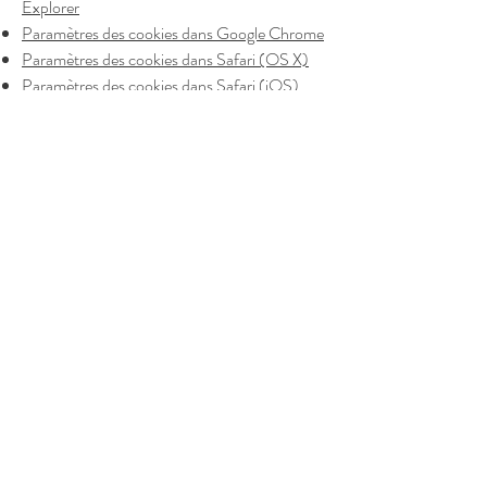
Explorer
Paramètres des cookies dans Google Chrome
Paramètres des cookies dans Safari (OS X)
Paramètres des cookies dans Safari (iOS)
Paramètres des cookies dans Android
Pour refuser et empêcher que vos données
soient utilisées par Google Analytics sur tous
les sites Web, consultez les instructions
suivantes :
https://tools.google.com/dlpage/gaoptout?
hl=fr
Il se peut que nous modifiions cette politique
en matière de cookies. Nous vous
encourageons à consulter régulièrement cette
page pour obtenir les dernières informations
sur les cookies.